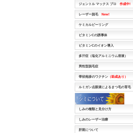
ジェントル マックス プロ
作成中!
レーザー脱毛
New!
ケミカルピーリング
ビタミンCの誘導体
ビタミンCのイオン導入
多汗症（塩化アルミニウム溶液）
男性型脱毛症
帯状疱疹のワクチン
（助成あり）
ルミガン点眼液によるまつ毛の育毛
しみの種類と見分け方
しみのレーザー治療
肝斑について