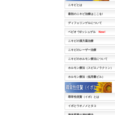
ニキビとは
最初のニキビ治療はここを!
ディフェリンゲルについて
ベピオ ウｵッシュゲル
New!
ニキビの漢方薬治療
ニキビのレーザー治療
ニキビのホルモン療法について
ホルモン療法（スピロノラクトン）
ホルモン療法（低用量ピル）
尋常性疣贅（イボ）とは
イボとウオノメとタコ
液体窒素の凍結療法