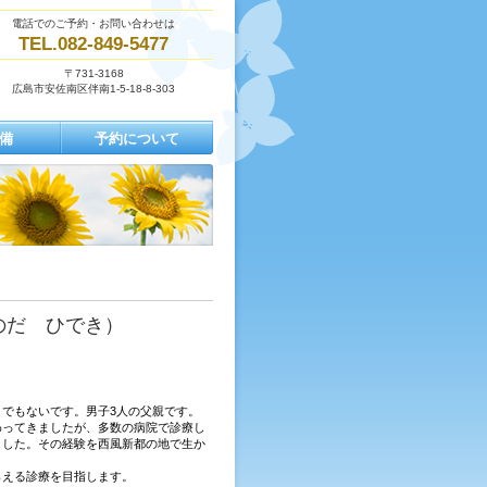
電話でのご予約・お問い合わせは
TEL.082-849-5477
〒731-3168
広島市安佐南区伴南1-5-18-8-303
備
予約について
のだ ひでき）
でもないです。男子3人の父親です。
わってきましたが、多数の病院で診療し
ました。その経験を西風新都の地で生か
らえる診療を目指します。