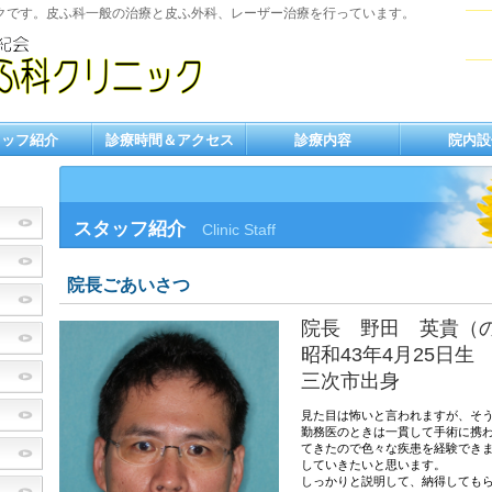
クです。皮ふ科一般の治療と皮ふ外科、レーザー治療を行っています。
タッフ紹介
診療時間＆アクセス
診療内容
院内設
スタッフ紹介
Clinic Staff
院長ごあいさつ
院長 野田 英貴（
昭和43年4月25日生
三次市出身
見た目は怖いと言われますが、そう
勤務医のときは一貫して手術に携
てきたので色々な疾患を経験でき
していきたいと思います。
しっかりと説明して、納得しても