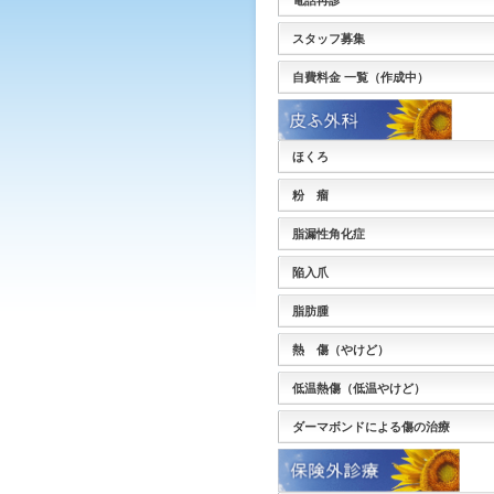
電話再診
スタッフ募集
自費料金 一覧（作成中）
ほくろ
粉 瘤
脂漏性角化症
陥入爪
脂肪腫
熱 傷（やけど）
低温熱傷（低温やけど）
ダーマボンドによる傷の治療