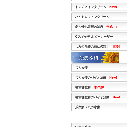
トレチノインクリーム
New!
ハイドロキノンクリーム
老人性色素斑の治療
作成中!
Qスイッチ ルビーレーザー
しみの治療の前に必読！
重要!
じんま疹
じんま疹のバイオ治療
New!
尋常性乾癬
未作成!
尋常性乾癬のバイオ治療
New!
爪白癬（爪の水虫）