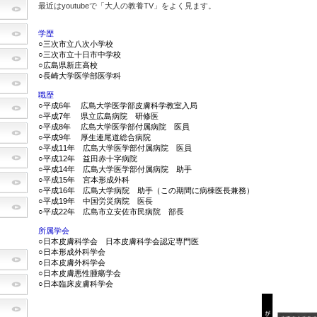
最近はyoutubeで「大人の教養TV」をよく見ます。
学歴
○三次市立八次小学校
○三次市立十日市中学校
○広島県新庄高校
○長崎大学医学部医学科
職歴
○平成6年 広島大学医学部皮膚科学教室入局
○平成7年 県立広島病院 研修医
○平成8年 広島大学医学部付属病院 医員
○平成9年 厚生連尾道総合病院
○平成11年 広島大学医学部付属病院 医員
○平成12年 益田赤十字病院
○平成14年 広島大学医学部付属病院 助手
○平成15年 宮本形成外科
○平成16年 広島大学病院 助手（この期間に病棟医長兼務）
○平成19年 中国労災病院 医長
○平成22年 広島市立安佐市民病院 部長
所属学会
○日本皮膚科学会 日本皮膚科学会認定専門医
○日本形成外科学会
○日本皮膚外科学会
○日本皮膚悪性腫瘍学会
○日本臨床皮膚科学会