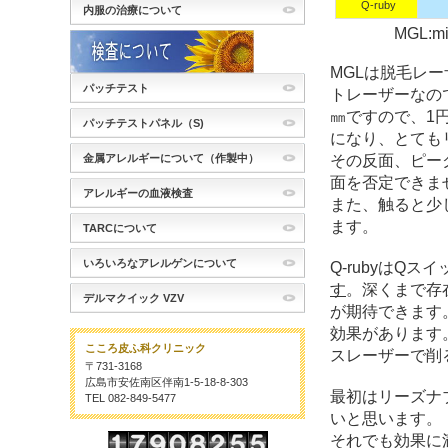
Q-ruby
内服の治療について
MGL:mini-Ge
MGLは脱毛レ
パッチテスト
トレーザーなの
㎜ですので、1
パッチテストパネル（S)
になり、とても
その反面、ピー
金属アレルギーについて（作製中）
面を否定できま
アレルギーの血液検査
また、触ると少
ます。
TARCについて
いろいろなアレルゲンについて
Q-rubyはQス
す
。深くまで存
デルマクイック VZV
が期待できます
効果があります
こころ皮ふ科クリニック
スレーザーで削
〒731-3168
広島市安佐南区伴南1-5-18-8-303
最初はリーズナ
TEL 082-849-5477
いと思います。
それでも効果に満