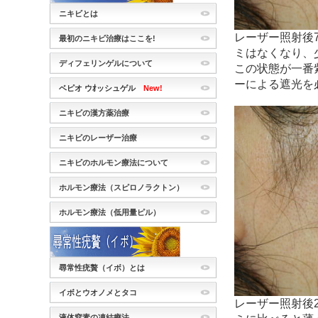
ニキビとは
レーザー照射後
最初のニキビ治療はここを!
ミはなくなり、
ディフェリンゲルについて
この状態が一番
ーによる遮光を
ベピオ ウｵッシュゲル
New!
ニキビの漢方薬治療
ニキビのレーザー治療
ニキビのホルモン療法について
ホルモン療法（スピロノラクトン）
ホルモン療法（低用量ピル）
尋常性疣贅（イボ）とは
イボとウオノメとタコ
レーザー照射後
液体窒素の凍結療法