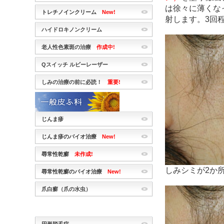
は徐々に薄くな
トレチノインクリーム
New!
射します。3回
ハイドロキノンクリーム
老人性色素斑の治療
作成中!
Qスイッチ ルビーレーザー
しみの治療の前に必読！
重要!
じんま疹
じんま疹のバイオ治療
New!
尋常性乾癬
未作成!
しみシミが2か
尋常性乾癬のバイオ治療
New!
爪白癬（爪の水虫）