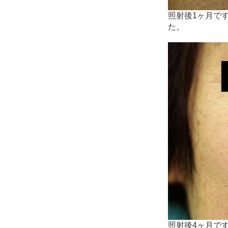
照射後1ヶ月で
た。
照射後4ヶ月で