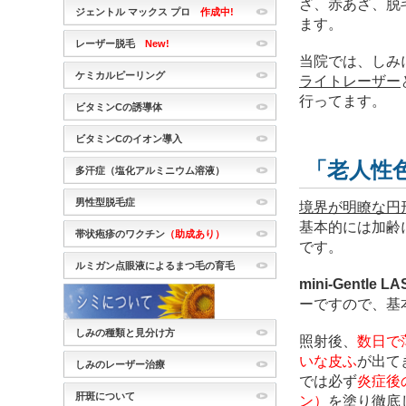
ざ、赤あざ、脱
ジェントル マックス プロ
作成中!
ます。
レーザー脱毛
New!
当院では、しみ
ケミカルピーリング
ライトレーザー
行ってます。
ビタミンCの誘導体
ビタミンCのイオン導入
「老人性
多汗症（塩化アルミニウム溶液）
男性型脱毛症
境界が明瞭な円
基本的には加齢
帯状疱疹のワクチン
（助成あり）
です。
ルミガン点眼液によるまつ毛の育毛
mini-Gentle L
ーですので、基
しみの種類と見分け方
照射後、
数日で
いな皮ふ
が出て
しみのレーザー治療
では必ず
炎症後
肝斑について
ン）
を塗り徹底