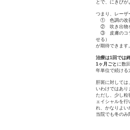
とで、にきびが
つまり、レーザ
① 色調の改善
② 吹き出物を
③ 皮膚のコラ
せる）
が期待できます
治療は1回では
1ヶ月ごと
に数
年単位で続ける
肝斑に対しては
いわけではあり
ただし、少し粒
ェイシャルを行い
れ、かなりよい
当院でも冬のみ