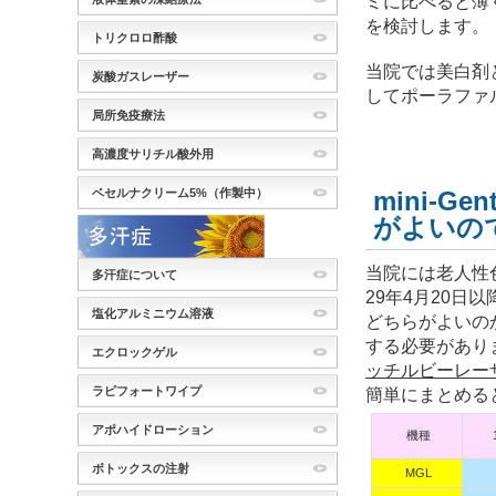
ミに比べると薄
を検討します。
トリクロロ酢酸
当院では美白剤
炭酸ガスレーザー
してポーラファ
局所免疫療法
高濃度サリチル酸外用
ベセルナクリーム5%（作製中）
mini-Gen
がよいの
当院には老人性
多汗症について
29年4月20日以
塩化アルミニウム溶液
どちらがよいの
する必要があり
エクロックゲル
ッチルビーレー
ラピフォートワイプ
簡単にまとめる
アポハイドローション
機種
ボトックスの注射
MGL