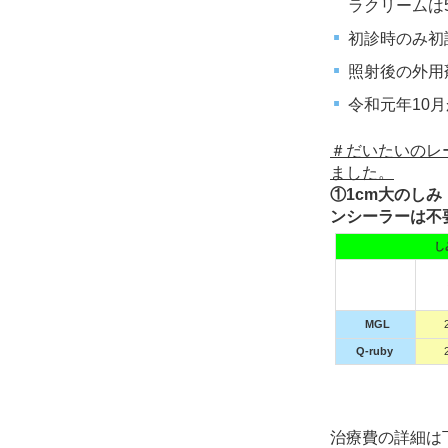
ラクリームは5
初診時のみ初
照射後の外用
令和元年10
＃だいたいのレ
ました。
①1cm大のし
ンシーラーは不
し
MGL
Q-ruby
治療費の詳細は