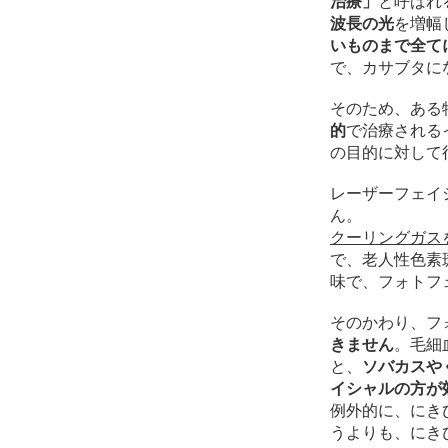
治療」
と呼ばれ
波長の光
を増幅
いものまで全て
で、カサブタに
そのため、ある
的
で治療される
の目的に対して
レーザーフェイ
ん。
クーリングガス
で、老人性色素
味で、フォトフ
そのかわり、フ
きません
。毛細
と、
ソバカスや
イシャルの方が
例外的に、にき
うよりも、にき