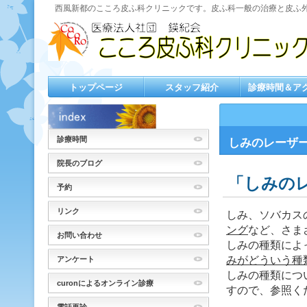
西風新都のこころ皮ふ科クリニックです。皮ふ科一般の治療と皮ふ
トップページ
スタッフ紹介
診療時間＆ア
診療時間
しみのレーザ
院長のブログ
「しみの
予約
リンク
しみ、ソバカス
ング
など、さま
お問い合わせ
しみの種類によ
みがどういう種
アンケート
しみの種類につ
curonによるオンライン診療
すので、参照く