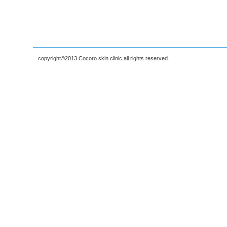
copyright©2013 Cocoro skin clinic all rights reserved.