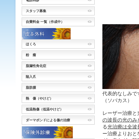
電話再診
スタッフ募集
自費料金 一覧（作成中）
ほくろ
粉 瘤
脂漏性角化症
陥入爪
脂肪腫
代表的な
熱 傷（やけど）
（ソバカス）
低温熱傷（低温やけど）
レーザー治療と
の波長の光のみ
ダーマボンドによる傷の治療
る
光治療は全波
ー治療よりおと