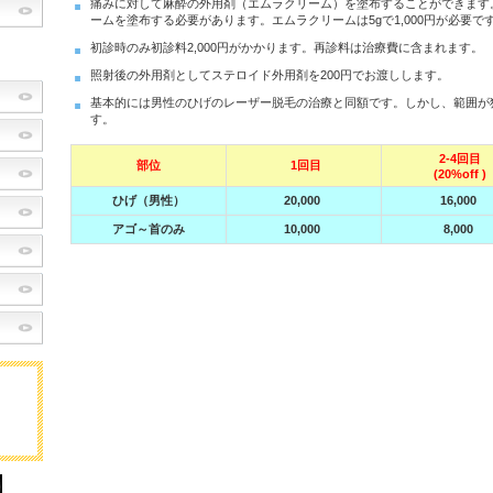
痛みに対して麻酔の外用剤（エムラクリーム）を塗布することができます
ームを塗布する必要があります。エムラクリームは5gで1,000円が必要で
初診時のみ初診料2,000円がかかります。再診料は治療費に含まれます。
照射後の外用剤としてステロイド外用剤を200円でお渡しします。
基本的には男性のひげのレーザー脱毛の治療と同額です。しかし、範囲が
す。
2-4回目
部位
1回目
(20%off )
ひげ（男性）
20,000
16,000
アゴ～首のみ
10,000
8,000