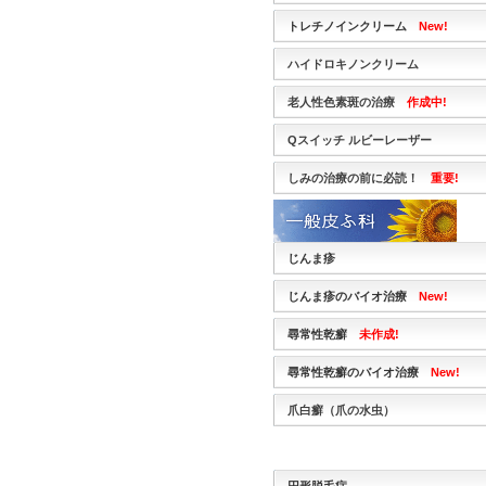
トレチノインクリーム
New!
ハイドロキノンクリーム
老人性色素斑の治療
作成中!
Qスイッチ ルビーレーザー
しみの治療の前に必読！
重要!
じんま疹
じんま疹のバイオ治療
New!
尋常性乾癬
未作成!
尋常性乾癬のバイオ治療
New!
爪白癬（爪の水虫）