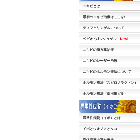
ニキビとは
最初のニキビ治療はここを!
ディフェリンゲルについて
ベピオ ウｵッシュゲル
New!
ニキビの漢方薬治療
ニキビのレーザー治療
ニキビのホルモン療法について
ホルモン療法（スピロノラクトン）
ホルモン療法（低用量ピル）
尋常性疣贅（イボ）とは
イボとウオノメとタコ
液体窒素の凍結療法