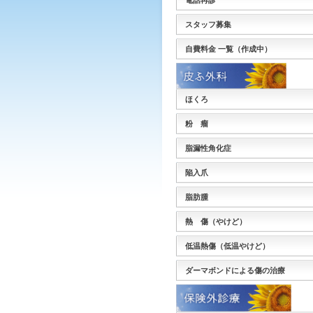
電話再診
スタッフ募集
自費料金 一覧（作成中）
ほくろ
粉 瘤
脂漏性角化症
陥入爪
脂肪腫
熱 傷（やけど）
低温熱傷（低温やけど）
ダーマボンドによる傷の治療