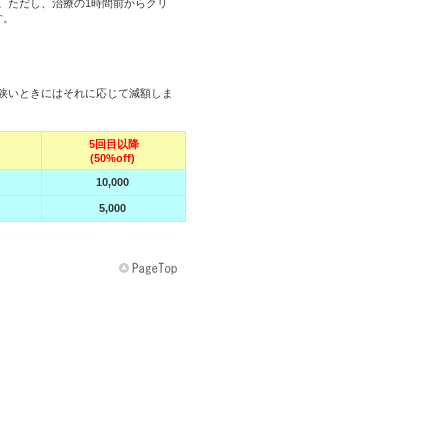
。ただし、治療の1時間前からクリ
す。
狭いときにはそれに応じて減額しま
5回目以降
(50%off)
10,000
5,000