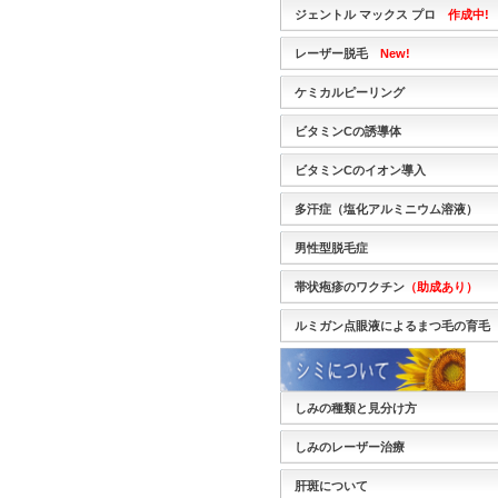
ジェントル マックス プロ
作成中!
レーザー脱毛
New!
ケミカルピーリング
ビタミンCの誘導体
ビタミンCのイオン導入
多汗症（塩化アルミニウム溶液）
男性型脱毛症
帯状疱疹のワクチン
（助成あり）
ルミガン点眼液によるまつ毛の育毛
しみの種類と見分け方
しみのレーザー治療
肝斑について