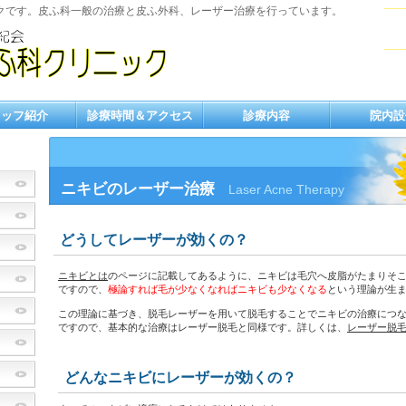
クです。皮ふ科一般の治療と皮ふ外科、レーザー治療を行っています。
タッフ紹介
診療時間＆アクセス
診療内容
院内設
ニキビのレーザー治療
Laser Acne Therapy
どうしてレーザーが効くの？
ニキビとは
のページに記載してあるように、ニキビは毛穴へ皮脂がたまりそ
ですので、
極論すれば毛が少なくなればニキビも少なくなる
という理論が生
この理論に基づき、脱毛レーザーを用いて脱毛することでニキビの治療につ
ですので、基本的な治療はレーザー脱毛と同様です。詳しくは、
レーザー脱
どんなニキビにレーザーが効くの？