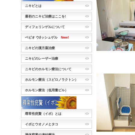
ニキビとは
最初のニキビ治療はここを!
ディフェリンゲルについて
ベピオ ウｵッシュゲル
New!
ニキビの漢方薬治療
ニキビのレーザー治療
ニキビのホルモン療法について
ホルモン療法（スピロノラクトン）
ホルモン療法（低用量ピル）
尋常性疣贅（イボ）とは
イボとウオノメとタコ
液体窒素の凍結療法