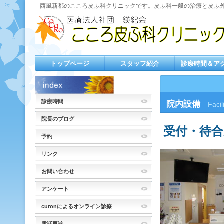
西風新都のこころ皮ふ科クリニックです。皮ふ科一般の治療と皮ふ
トップページ
スタッフ紹介
診療時間＆ア
診療時間
院内設備
Facil
院長のブログ
受付・待合
予約
リンク
お問い合わせ
アンケート
curonによるオンライン診療