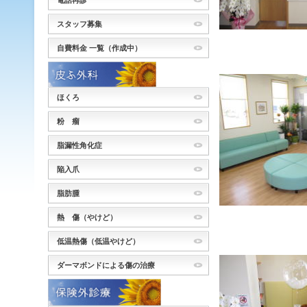
電話再診
スタッフ募集
自費料金 一覧（作成中）
ほくろ
粉 瘤
脂漏性角化症
陥入爪
脂肪腫
熱 傷（やけど）
低温熱傷（低温やけど）
ダーマボンドによる傷の治療