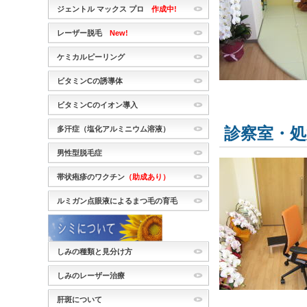
ジェントル マックス プロ
作成中!
レーザー脱毛
New!
ケミカルピーリング
ビタミンCの誘導体
ビタミンCのイオン導入
多汗症（塩化アルミニウム溶液）
診察室・
男性型脱毛症
帯状疱疹のワクチン
（助成あり）
ルミガン点眼液によるまつ毛の育毛
しみの種類と見分け方
しみのレーザー治療
肝斑について