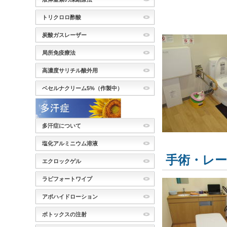
トリクロロ酢酸
炭酸ガスレーザー
局所免疫療法
高濃度サリチル酸外用
ベセルナクリーム5%（作製中）
多汗症について
塩化アルミニウム溶液
手術・レ
エクロックゲル
ラピフォートワイプ
アポハイドローション
ボトックスの注射