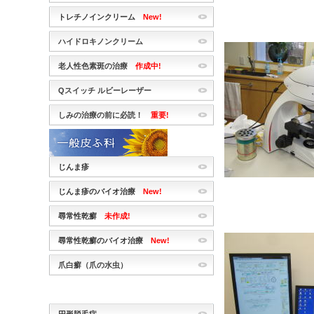
トレチノインクリーム
New!
ハイドロキノンクリーム
老人性色素斑の治療
作成中!
Qスイッチ ルビーレーザー
しみの治療の前に必読！
重要!
じんま疹
じんま疹のバイオ治療
New!
尋常性乾癬
未作成!
尋常性乾癬のバイオ治療
New!
爪白癬（爪の水虫）