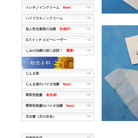
トレチノインクリーム
New!
ハイドロキノンクリーム
老人性色素斑の治療
作成中!
Qスイッチ ルビーレーザー
しみの治療の前に必読！
重要!
じんま疹
じんま疹のバイオ治療
New!
尋常性乾癬
未作成!
尋常性乾癬のバイオ治療
New!
爪白癬（爪の水虫）