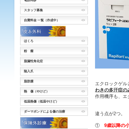
電話再診
スタッフ募集
自費料金 一覧（作成中）
ほくろ
粉 瘤
脂漏性角化症
陥入爪
脂肪腫
エクロックゲル
わきの多汗症の
熱 傷（やけど）
作用機序も、エ
低温熱傷（低温やけど）
ダーマボンドによる傷の治療
違う点が2つ。
①
9歳以降の