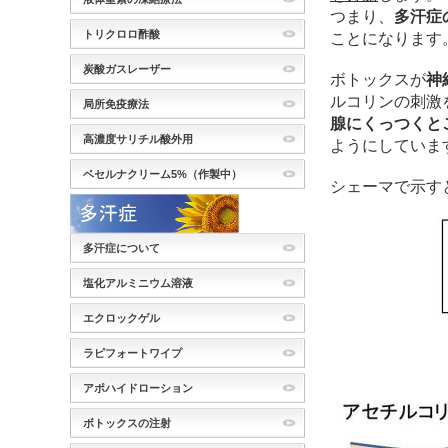
つまり、
多汗症
トリクロロ酢酸
ことになります
炭酸ガスレーザー
ボトックスが
神
ルコリンの刺激
局所免疫療法
腺にくっつくと
高濃度サリチル酸外用
ようにしていま
ベセルナクリーム5%（作製中）
シェーマで示す
多汗症について
塩化アルミニウム溶液
エクロックゲル
ラピフォートワイプ
アポハイドローション
ボトックスの注射