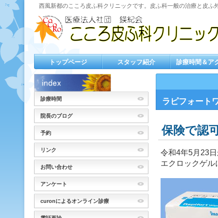
西風新都のこころ皮ふ科クリニックです。皮ふ科一般の治療と皮ふ
トップページ
スタッフ紹介
診療時間＆ア
診療時間
ラピフォート
院長のブログ
保険で認
予約
リンク
令和4年5月2
エクロックゲル
お問い合わせ
アンケート
curonによるオンライン診療