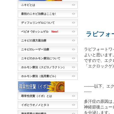
ニキビとは
最初のニキビ治療はここを!
ディフェリンゲルについて
ベピオ ウｵッシュゲル
New!
ラピフォ
ニキビの漢方薬治療
ラピフォートワ
ニキビのレーザー治療
よいと思います
ニキビのホルモン療法について
ですので、エク
「エクロックゲ
ホルモン療法（スピロノラクトン）
ホルモン療法（低用量ピル）
--------以下、エクロッ
------
尋常性疣贅（イボ）とは
多汗症の原因は
イボとウオノメとタコ
神経節後ニュー
を分泌
します。
液体窒素の凍結療法