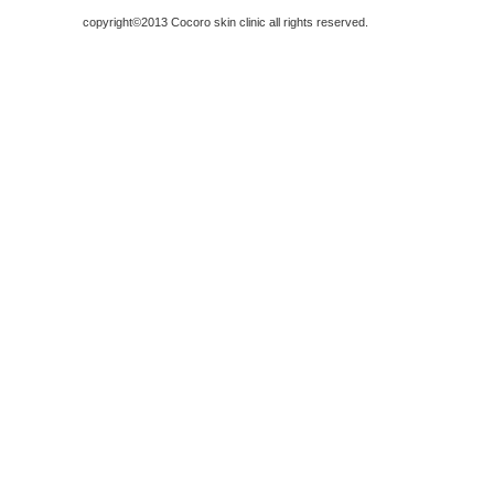
copyright©2013 Cocoro skin clinic all rights reserved.