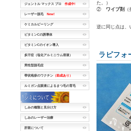
た。）
ジェントル マックス プロ
作成中!
②
ワイプ剤
（
レーザー脱毛
New!
ケミカルピーリング
逆に同じ点は、
ビタミンCの誘導体
ビタミンCのイオン導入
ラピフォ
多汗症（塩化アルミニウム溶液）
男性型脱毛症
帯状疱疹のワクチン
（助成あり）
ルミガン点眼液によるまつ毛の育毛
しみの種類と見分け方
しみのレーザー治療
肝斑について