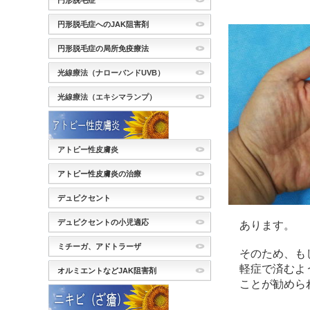
円形脱毛症
円形脱毛症へのJAK阻害剤
円形脱毛症の局所免疫療法
光線療法（ナローバンドUVB）
光線療法（エキシマランプ）
アトピー性皮膚炎
アトピー性皮膚炎の治療
デュピクセント
デュピクセントの小児適応
あります。
ミチーガ、アドトラーザ
そのため、も
軽症で済むよ
オルミエントなどJAK阻害剤
ことが勧めら