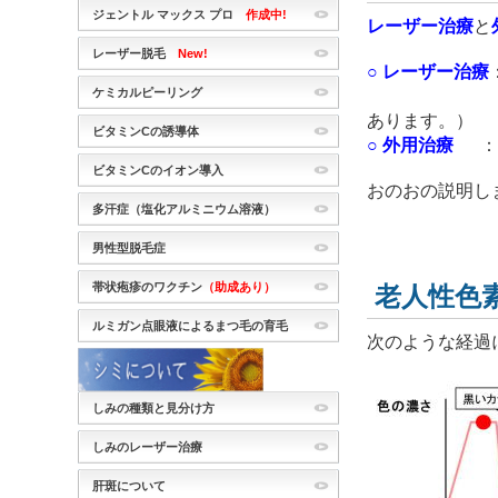
ジェントル マックス プロ
作成中!
レーザー治療
と
レーザー脱毛
New!
○
レーザー治療
ケミカルピーリング
（シミの状
あります。）
ビタミンCの誘導体
○
外用治療
：
ビタミンCのイオン導入
おのおの説明し
多汗症（塩化アルミニウム溶液）
男性型脱毛症
帯状疱疹のワクチン
（助成あり）
老人性色
ルミガン点眼液によるまつ毛の育毛
次のような経過
しみの種類と見分け方
しみのレーザー治療
肝斑について