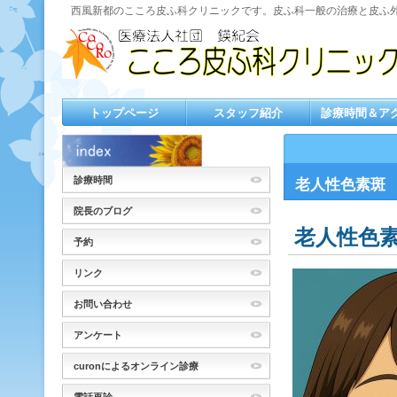
西風新都のこころ皮ふ科クリニックです。皮ふ科一般の治療と皮ふ
トップページ
スタッフ紹介
診療時間＆ア
診療時間
老人性色素斑
院長のブログ
老人性色
予約
リンク
お問い合わせ
アンケート
curonによるオンライン診療