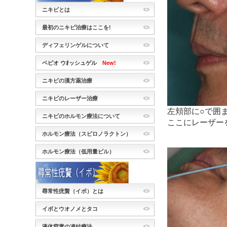
ニキビとは
最初のニキビ治療はここを!
ディフェリンゲルについて
ベピオ ウｵッシュゲル
New!
ニキビの漢方薬治療
ニキビのレーザー治療
左頬部に○で囲
ニキビのホルモン療法について
ここにレーザー
ホルモン療法（スピロノラクトン）
ホルモン療法（低用量ピル）
尋常性疣贅（イボ）とは
イボとウオノメとタコ
液体窒素の凍結療法