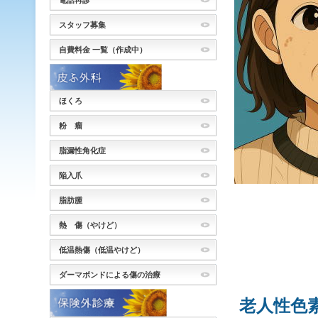
電話再診
スタッフ募集
自費料金 一覧（作成中）
ほくろ
粉 瘤
脂漏性角化症
陥入爪
脂肪腫
熱 傷（やけど）
低温熱傷（低温やけど）
ダーマボンドによる傷の治療
老人性色