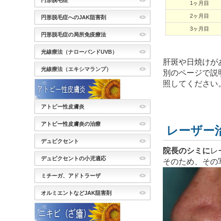
円形脱毛症
1ヶ月目
2ヶ月目
円形脱毛症へのJAK阻害剤
3ヶ月目
円形脱毛症の局所免疫療法
光線療法（ナローバンドUVB）
肝斑や日焼けが
光線療法（エキシマランプ）
別のページで説
照してください
アトピー性皮膚炎
アトピー性皮膚炎の治療
レーザー
デュピクセント
院長のシミに
レ
デュピクセントの小児適応
そのため、その
ミチーガ、アドトラーザ
オルミエントなどJAK阻害剤