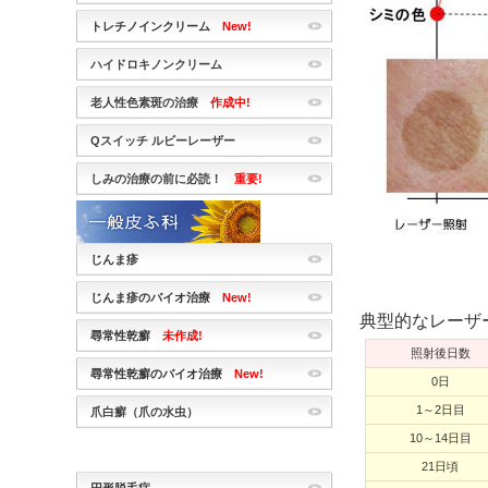
トレチノインクリーム
New!
ハイドロキノンクリーム
老人性色素斑の治療
作成中!
Qスイッチ ルビーレーザー
しみの治療の前に必読！
重要!
じんま疹
じんま疹のバイオ治療
New!
典型的なレーザ
尋常性乾癬
未作成!
照射後日数
尋常性乾癬のバイオ治療
New!
0日
1～2日目
爪白癬（爪の水虫）
10～14日目
21日頃