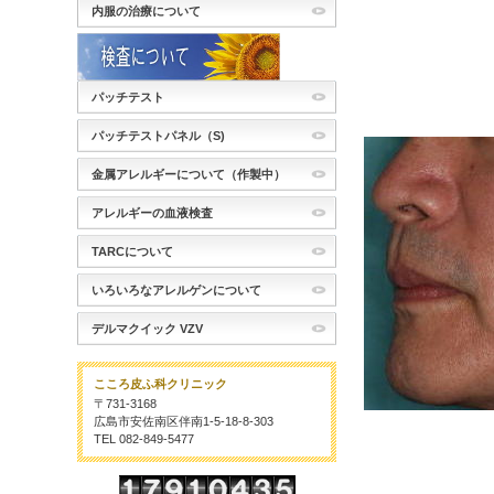
内服の治療について
パッチテスト
パッチテストパネル（S)
金属アレルギーについて（作製中）
アレルギーの血液検査
TARCについて
いろいろなアレルゲンについて
デルマクイック VZV
こころ皮ふ科クリニック
〒731-3168
広島市安佐南区伴南1-5-18-8-303
TEL 082-849-5477