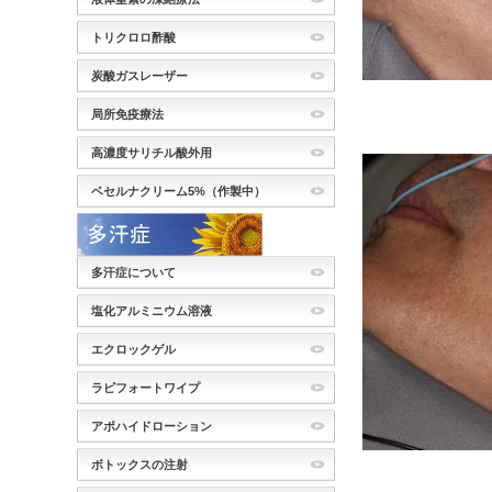
トリクロロ酢酸
炭酸ガスレーザー
局所免疫療法
高濃度サリチル酸外用
ベセルナクリーム5%（作製中）
多汗症について
塩化アルミニウム溶液
エクロックゲル
ラピフォートワイプ
アポハイドローション
ボトックスの注射